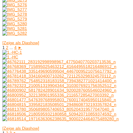
[Zeige als Diashow]
1
2
...
4
►
[Zeige als Diashow]
1
2
3
►