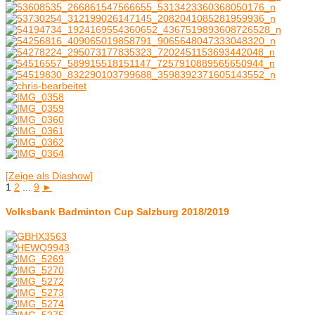
[Zeige als Diashow]
1
2
...
9
►
Volksbank Badminton Cup Salzburg 2018/2019