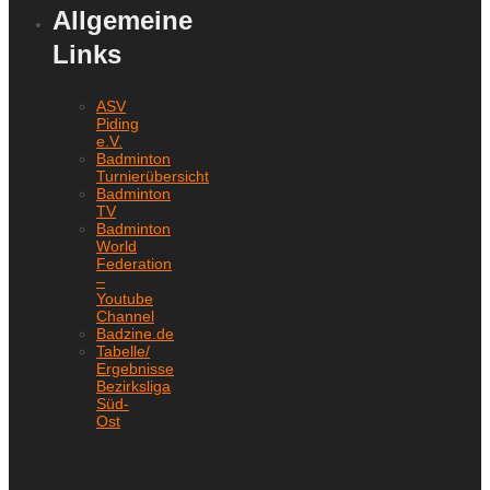
Allgemeine
Links
ASV
Piding
e.V.
Badminton
Turnierübersicht
Badminton
TV
Badminton
World
Federation
–
Youtube
Channel
Badzine.de
Tabelle/
Ergebnisse
Bezirksliga
Süd-
Ost