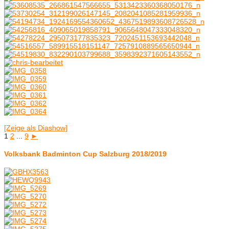
[Zeige als Diashow]
1
2
...
9
►
Volksbank Badminton Cup Salzburg 2018/2019