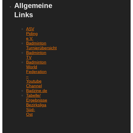
Allgemeine
Links
ASV
Piding
e.V.
Badminton
Turnierübersicht
Badminton
TV
Badminton
World
Federation
–
Youtube
Channel
Badzine.de
Tabelle/
Ergebnisse
Bezirksliga
Süd-
Ost