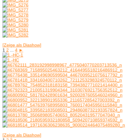
[Zeige als Diashow]
1
2
...
4
►
[Zeige als Diashow]
1
2
3
►