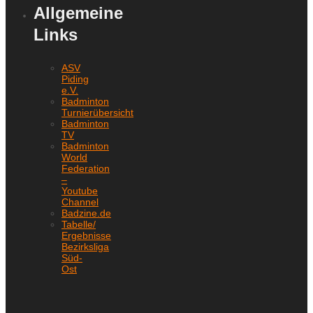
Allgemeine
Links
ASV
Piding
e.V.
Badminton
Turnierübersicht
Badminton
TV
Badminton
World
Federation
–
Youtube
Channel
Badzine.de
Tabelle/
Ergebnisse
Bezirksliga
Süd-
Ost