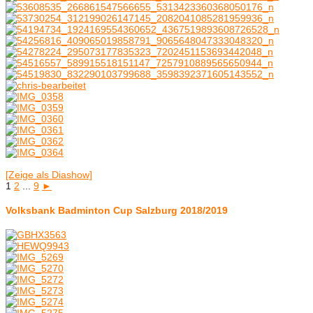
[Zeige als Diashow]
1
2
...
9
►
Volksbank Badminton Cup Salzburg 2018/2019