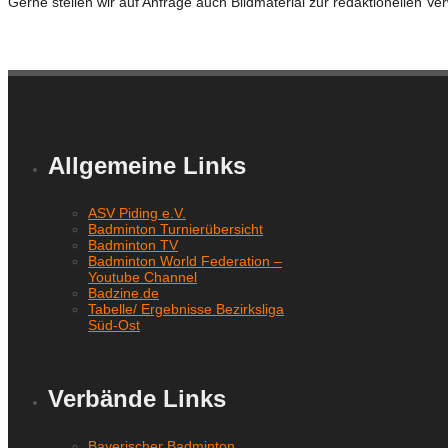
Gerne stellen wir auf Anfrage auch Bildmaterial zur redaktionellen 
Allgemeine Links
ASV Piding e.V.
Badminton Turnierübersicht
Badminton TV
Badminton World Federation –
Youtube Channel
Badzine.de
Tabelle/ Ergebnisse Bezirksliga
Süd-Ost
Verbände Links
Bayerischer Badminton