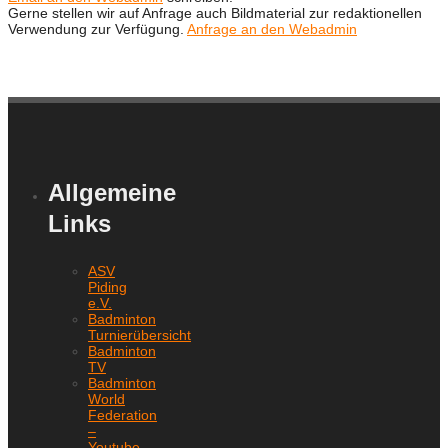
Gerne stellen wir auf Anfrage auch Bildmaterial zur redaktionellen
Verwendung zur Verfügung.
Anfrage an den Webadmin
Allgemeine
Links
ASV
Piding
e.V.
Badminton
Turnierübersicht
Badminton
TV
Badminton
World
Federation
–
Youtube