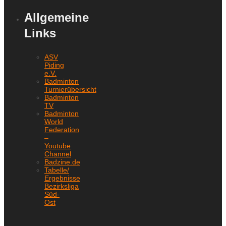
Allgemeine
Links
ASV
Piding
e.V.
Badminton
Turnierübersicht
Badminton
TV
Badminton
World
Federation
–
Youtube
Channel
Badzine.de
Tabelle/
Ergebnisse
Bezirksliga
Süd-
Ost