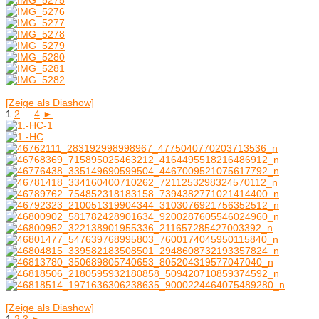
[Zeige als Diashow]
1
2
...
4
►
[Zeige als Diashow]
1
2
3
►