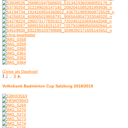
[Zeige als Diashow]
1
2
...
9
►
Volksbank Badminton Cup Salzburg 2018/2019