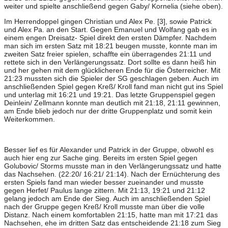
weiter und spielte anschließend gegen Gaby/ Kornelia (siehe oben).
Im Herrendoppel gingen Christian und Alex Pe. [3], sowie Patrick
und Alex Pa. an den Start. Gegen Emanuel und Wolfang gab es in
einem engen Dreisatz- Spiel direkt den ersten Dämpfer. Nachdem
man sich im ersten Satz mit 18:21 beugen musste, konnte man im
zweiten Satz freier spielen, schaffte ein überragendes 21:11 und
rettete sich in den Verlängerungssatz. Dort sollte es dann heiß hin
und her gehen mit dem glücklicheren Ende für die Österreicher. Mit
21:23 mussten sich die Spieler der SG geschlagen geben. Auch im
anschließenden Spiel gegen Kreß/ Kroll fand man nicht gut ins Spiel
und unterlag mit 16:21 und 19:21. Das letzte Gruppenspiel gegen
Deinlein/ Zellmann konnte man deutlich mit 21:18, 21:11 gewinnen,
am Ende blieb jedoch nur der dritte Gruppenplatz und somit kein
Weiterkommen.
Besser lief es für Alexander und Patrick in der Gruppe, obwohl es
auch hier eng zur Sache ging. Bereits im ersten Spiel gegen
Golubovic/ Storms musste man in den Verlängerungssatz und hatte
das Nachsehen. (22:20/ 16:21/ 21:14). Nach der Ernüchterung des
ersten Spiels fand man wieder besser zueinander und musste
gegen Herfet/ Paulus lange zittern. Mit 21:13, 19:21 und 21:12
gelang jedoch am Ende der Sieg. Auch im anschließenden Spiel
nach der Gruppe gegen Kreß/ Kroll musste man über die volle
Distanz. Nach einem komfortablen 21:15, hatte man mit 17:21 das
Nachsehen, ehe im dritten Satz das entscheidende 21:18 zum Sieg