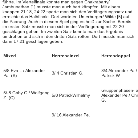
führte. Im Viertelfinale konnte man gegen Chakrabarty/
Jambunathan [1] musste man auch hart kämpfen. Mit einem
knappen 21:18, 24:22 sparte man sich den Verlängerungssatz und
erreichte das Halbfinale. Dort warteten Unterburger/ Wilde [5] auf
die Paarung. Auch in diesem Spiel ging es heiß zur Sache. Bereits
im ersten Satz musste man sich in der Verlängerung mit 22:20
geschlagen geben. Im zweiten Satz konnte man das Ergebnis
umdrehen und sich in den dritten Satz retten. Dort musste man sich
dann 17:21 geschlagen geben.
Mixed
Herrreneinzel
Herrendoppel
5/8 Eva L./ Alexander
3/4 Alexander Pa./
3/ 4 Christian G.
Pa. (B)
Patrick W.
Gruppenphasen- a
5/-8 Gaby G./ Wolfgang
5/8 PatrickWilhelmy
Alexander Pe./ Chr
Z. (C)
G.
9/ 16 Alexander Pe.