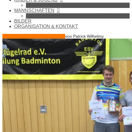
BADMINTON IN DER SCHULE
MANNSCHAFTEN
1. MANNSCHAFT (BEZIRKSLIGA SÜDOST)
BILDER
ORGANISATION & KONTAKT
Juli
24
2018
24.07.2018
28.07.2018
von
Patrick Wilhelmy