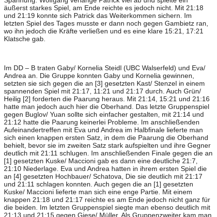
Spannung. Wolfgang verlange Patrick viel ab und spielte ein
äußerst starkes Spiel, am Ende reichte es jedoch nicht. Mit 21:18
und 21:19 konnte sich Patrick das Weiterkommen sichern. Im
letzten Spiel des Tages musste er dann noch gegen Gambietz ran,
wo ihn jedoch die Kräfte verließen und es eine klare 15:21, 17:21
Klatsche gab.
Im DD – B traten Gaby/ Kornelia Steidl (UBC Walserfeld) und Eva/
Andrea an. Die Gruppe konnten Gaby und Kornelia gewinnen,
setzten sie sich gegen die an [3] gesetzten Kast/ Stenzel in einem
spannenden Spiel mit 21:17, 11:21 und 21:17 durch. Auch Grün/
Heilig [2] forderten die Paarung heraus. Mit 21:14, 15:21 und 21:16
hatte man jedoch auch hier die Oberhand. Das letzte Gruppenspiel
gegen Buglov/ Yuan sollte sich einfacher gestalten, mit 21:14 und
21:12 hatte die Paarung keinerlei Probleme. Im anschließenden
Aufeinandertreffen mit Eva und Andrea im Halbfinale lieferte man
sich einen knappen ersten Satz, in dem die Paarung die Oberhand
behielt, bevor sie im zweiten Satz stark aufspielten und ihre Gegner
deutlich mit 21:11 schlugen. Im anschließenden Finale gegen die an
[1] gesetzten Kuske/ Maccioni gab es dann eine deutliche 21:7,
21:10 Niederlage. Eva und Andrea hatten in ihrem ersten Spiel die
an [4] gesetzten Hochbauer/ Schatova, Die sie deutlich mit 21:17
und 21:11 schlagen konnten. Auch gegen die an [1] gesetzten
Kuske/ Maccioni lieferte man sich eine enge Partie. Mit einem
knappen 21:18 und 21:17 reichte es am Ende jedoch nicht ganz für
die beiden. Im letzten Gruppenspiel siegte man ebenso deutlich mit
21:13 und 21:15 gegen Giese/ Müller. Als Gruppenzweiter kam man