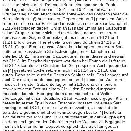
21:18 und 21:9 überzeugen. Auch Kang ließ er mit 21:13 und 21:16
klar hinter sich zurück. Rehmet lieferte eine spannende Partie,
unterlag jedoch am Ende mit 19:21 und 19:21. Somit war der
Gruppensieg sicher. Anschließend sollte Alex das Lospech (oder die
Herausforderung!) heimsuchen. Gegen den an [1] gesetzten Walter
lieferte er eine super Partie und musste sich nur denkbar knapp mit
21:16 geschlagen geben. Christian [2] hatte Emma aus Salzburg in
seiner Gruppe, konnte sich in dieser jedoch nahezu souverän
durchsetzten. Gegen Gambietz gab es einen klaren 16:21 und
11:21 Erfolg, gegen Herfet gelang der Sieg durch ein 14:21 und
15:21. Gegen Emma musste Chris dann kämpfen. Im ersten Satz
hatte er mit klassischen Startschwierigkeiten zu kämpfen und
unterlag 18:21. Im zweiten Satz zeigte er seine Klasse und gewann
mit 21:18. Im Entscheidungssatz war dann bei Emma die Luft raus,
mit 21:12 konnte sich Christian den Sieg erspielen. Auch gegen den
an [4] gesetzten Locke setzte er sich mit 21:14 und 21:18 klar
durch. Dann sollte auch für Christian Schluss sein. Das Lospech traf
auch Christian, der ebenso gegen den an [1] gesetzten Walter ran
musste. Im ersten Satz unterlag er mit 21:16, ehe er in einem
starken zweiten Satz mit einem 21:11 den Entscheidungssatz
rausholen konnte. Hier ging dann aber nix mehr und Walter
überzeugte mit einem deutlichen 21:8. Patrick musste gegen Krohn
bereits im ersten Spiel in den Entscheidungssatz. Im ersten Satz
unerlag er mit 16:21, ehe er sowohl im zweiten, als auch dritten
Satz das Ergebnis umdrehen konnte. Gegen Locke [4] konnte er
sich deutlich mit 14:21 und 17.21 durchsetzen. In der Gruppe ging
es dann noch gegen den Oberösterreicher Wolfang Z.. Begegnete
man sich bisher nur im Doppel, versprach das Spiel einiges an