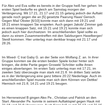
Für Alex und Eva sollte es bereits in der Gruppe heiß her gehen. Im
ersten Spiel bedurfte es gleich am Samstag morgen der
Verlängerung. Mit 17:21, 21:17 und 21:15 gelang jedoch der Auftakt
gerade noch gegen die an [5] gesetzte Paarung Haas/ Gensch.
Gegen Mai/ Obster [6/10] konnte man sich dann mit 19:21 und
18:21 einen knappen Sie erspielen. Auch gegen Jakob/ Zimmer gab
es einen knappen Satz, mit 15:21 und 19:21 konnte man sich
jedoch auch hier durchsetzen. Im anschließenden Spiel sollte es
dann zu einem Zusammentreffen mit den Salzburgern Haselberger/
Steidl kommen. Hier unterlag man denkbar knapp mit 21:17 und
28:26.
Im Mixed- C trat Gaby G. an der Seite von Wolfang Z. an. In ihrer
Gruppe konnten sie die ersten beiden Spiele locker hinter sich
bringen, die dritte Partie gegen Growek/ Schröter sollte ihnen
einiges abverlangen. Im ersten Satz unterlag man mit 17:21, im
zweiten Satz überzeugte man stark mit 21:8. Im dritten Satz setzte
es in der Verlängerung eine ganz bittere 20:22 Niederlage. Auch im
anschließenden Spiel musste man sich dem Können von Dettke/
Hiemisch mit 21:8, 14:21 und 19:21 beugen.
Im Herreneinzel B gingen Alex Pe., Christian und Patrick an den
Start. Alexander Pe. konnte in seinem Auftaktspiel gegen Hauk mit