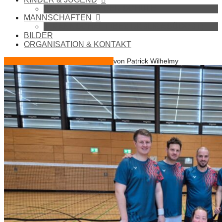
BADMINTON IN DER SCHULE
MANNSCHAFTEN
1. MANNSCHAFT (BEZIRKSLIGA SÜDOST)
BILDER
ORGANISATION & KONTAKT
Feb.
10
2026
10.02.2026
10.02.2026
von
Patrick Wilhelmy