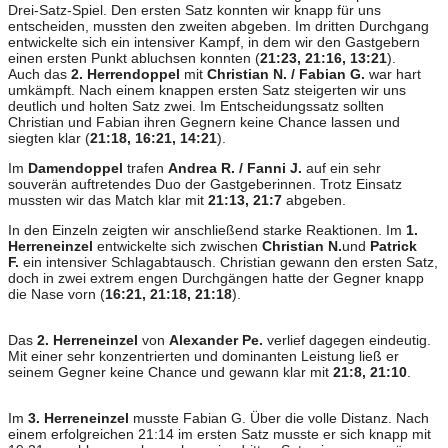
Drei-Satz-Spiel. Den ersten Satz konnten wir knapp für uns
entscheiden, mussten den zweiten abgeben. Im dritten Durchgang
entwickelte sich ein intensiver Kampf, in dem wir den Gastgebern
einen ersten Punkt abluchsen konnten (
21:23, 21:16, 13:21
).
Auch das
2. Herrendoppel
mit
Christian N. / Fabian G.
war hart
umkämpft. Nach einem knappen ersten Satz steigerten wir uns
deutlich und holten Satz zwei. Im Entscheidungssatz sollten
Christian und Fabian ihren Gegnern keine Chance lassen und
siegten klar (
21:18, 16:21, 14:21
).
Im
Damendoppel
trafen
Andrea R. / Fanni J.
auf ein sehr
souverän auftretendes Duo der Gastgeberinnen. Trotz Einsatz
mussten wir das Match klar mit
21:13, 21:7
abgeben.
In den Einzeln zeigten wir anschließend starke Reaktionen. Im
1.
Herreneinzel
entwickelte sich zwischen
Christian N.
und
Patrick
F.
ein intensiver Schlagabtausch. Christian gewann den ersten Satz,
doch in zwei extrem engen Durchgängen hatte der Gegner knapp
die Nase vorn (
16:21, 21:18, 21:18
).
Das
2. Herreneinzel
von
Alexander Pe.
verlief dagegen eindeutig.
Mit einer sehr konzentrierten und dominanten Leistung ließ er
seinem Gegner keine Chance und gewann klar mit
21:8, 21:10
.
Im
3. Herreneinzel
musste Fabian G. Über die volle Distanz. Nach
einem erfolgreichen 21:14 im ersten Satz musste er sich knapp mit