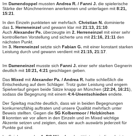
Im
Damendoppel
mussten
Andrea R. / Fanni J.
die spielerische
Stärke der Münchnerinnen anerkennen und unterlagen mit
8:21,
15:21
.
In den Einzeln punkteten wir mehrfach.
Christian N.
dominierte
das
1. Herreneinzel
und gewann klar mit
21:13, 21:10
.
Auch
Alexander Pe.
überzeugte im
2. Herreneinzel
mit einer sehr
kontrollierten Vorstellung und sicherte uns mit
21:16, 21:11
den
nächsten Punkt.
Im
3. Herreneinzel
setzte sich
Fabian G.
mit einer konstant starken
Leistung durch und gewann verdient mit
21:15, 21:17
.
Im
Dameneinzel
musste sich
Fanni J.
einer sehr starken Gegnerin
deutlich mit
10:21, 4:21
geschlagen geben.
Das
Mixed
mit
Alexander Pa. / Andrea R.
hatte schließlich die
Entscheidung auf dem Schläger. Trotz guter Leistung und engem
Spielverlauf gingen beide Sätze knapp an München (
22:24, 16:21
),
sodass die Begegnung mit einem
4:4-Unentschieden
endete.
Der Spieltag machte deutlich, dass wir in beiden Begegnungen
konkurrenzfähig auftraten und unsere Qualität mehrfach unter
Beweis stellten. Gegen die
SG Kolbermoor / Holzkirchen
II
konnten wir vor allem in den Einzeln und im Mixed wichtige
Akzente setzen und zeigten, dass wir auch auswärts jederzeit für
Punkte gut sind.