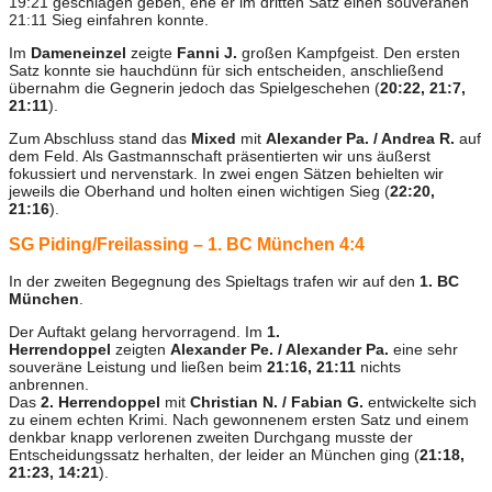
19:21 geschlagen geben, ehe er im dritten Satz einen souveränen
21:11 Sieg einfahren konnte.
Im
Dameneinzel
zeigte
Fanni J.
großen Kampfgeist. Den ersten
Satz konnte sie hauchdünn für sich entscheiden, anschließend
übernahm die Gegnerin jedoch das Spielgeschehen (
20:22, 21:7,
21:11
).
Zum Abschluss stand das
Mixed
mit
Alexander Pa. / Andrea R.
auf
dem Feld. Als Gastmannschaft präsentierten wir uns äußerst
fokussiert und nervenstark. In zwei engen Sätzen behielten wir
jeweils die Oberhand und holten einen wichtigen Sieg (
22:20,
21:16
).
SG Piding/Freilassing – 1. BC München 4:4
In der zweiten Begegnung des Spieltags trafen wir auf den
1. BC
München
.
Der Auftakt gelang hervorragend. Im
1.
Herrendoppel
zeigten
Alexander Pe. / Alexander Pa.
eine sehr
souveräne Leistung und ließen beim
21:16, 21:11
nichts
anbrennen.
Das
2. Herrendoppel
mit
Christian N. / Fabian G.
entwickelte sich
zu einem echten Krimi. Nach gewonnenem ersten Satz und einem
denkbar knapp verlorenen zweiten Durchgang musste der
Entscheidungssatz herhalten, der leider an München ging (
21:18,
21:23, 14:21
).