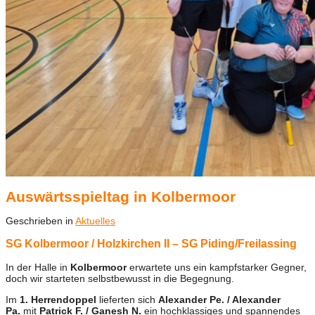
Auswärtsspieltag in Kolbermoor
Geschrieben in
Aktuelles
SG Kolbermoor / Holzkirchen II – SG Piding/Freilassing
In der Halle in
Kolbermoor
erwartete uns ein kampfstarker Gegner,
doch wir starteten selbstbewusst in die Begegnung.
Im
1. Herrendoppel
lieferten sich
Alexander Pe. / Alexander
Pa.
mit
Patrick F. / Ganesh N.
ein hochklassiges und spannendes