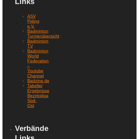
Links
ASV
Piding
e.V.
Badminton
Turnierübersicht
Badminton
TV
Badminton
World
Federation
–
Youtube
Channel
Badzine.de
Tabelle/
Ergebnisse
Bezirksliga
Süd-
Ost
Verbände
Links