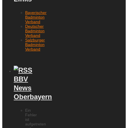
Bayerischer
Badminton
Verband
Deutscher
Badminton
Verband
Salzburger
Badminton
Verband
BBV
News
Oberbayern
Ein
Fehler
ist
aufgetreten