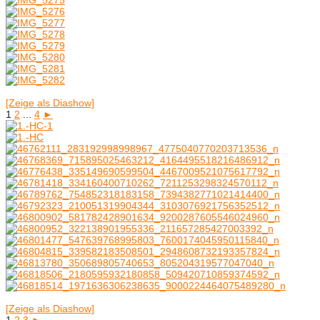
[Zeige als Diashow]
1
2
...
4
►
[Zeige als Diashow]
1
2
3
►