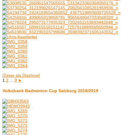
[Zeige als Diashow]
1
2
...
9
►
Volksbank Badminton Cup Salzburg 2018/2019