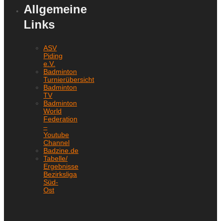
Allgemeine
Links
ASV
Piding
e.V.
Badminton
Turnierübersicht
Badminton
TV
Badminton
World
Federation
–
Youtube
Channel
Badzine.de
Tabelle/
Ergebnisse
Bezirksliga
Süd-
Ost