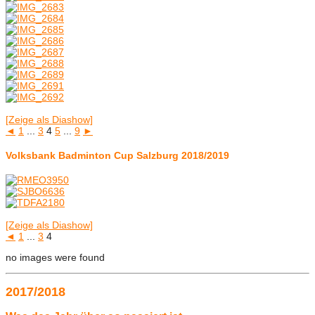
[Zeige als Diashow]
◄
1
...
3
4
5
...
9
►
Volksbank Badminton Cup Salzburg 2018/2019
[Zeige als Diashow]
◄
1
...
3
4
no images were found
2017/2018