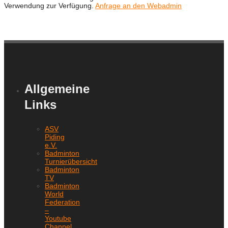
Verwendung zur Verfügung.
Anfrage an den Webadmin
Allgemeine
Links
ASV
Piding
e.V.
Badminton
Turnierübersicht
Badminton
TV
Badminton
World
Federation
–
Youtube
Channel