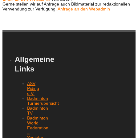
Gerne stellen wir auf Anfrage auch Bildmaterial zur redaktionellen
Verwendung zur Verfügung.
Anfrage an den Webadmin
Allgemeine
Links
ASV
Piding
e.V.
Badminton
Turnierübersicht
Badminton
TV
Badminton
World
Federation
–
Youtube