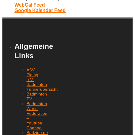
WebCal Feed
Google Kalender Feed
Allgemeine
Links
ASV
Piding
e.V.
Badminton
Turnierübersicht
Badminton
TV
Badminton
World
Federation
–
Youtube
Channel
Badzine.de