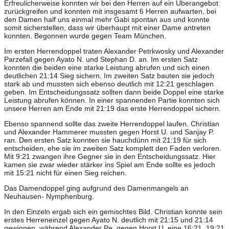
Erfreulicherweise konnten wir bei den Herren auf ein Überangebot
zurückgreifen und konnten mit insgesamt 6 Herren aufwarten, bei
den Damen half uns einmal mehr Gabi spontan aus und konnte
somit sicherstellen, dass wir überhaupt mit einer Dame antreten
konnten. Begonnen wurde gegen Team München.
Im ersten Herrendoppel traten Alexander Petrkwosky und Alexander
Parzefall gegen Ayato N. und Stephan D. an. Im ersten Satz
konnten die beiden eine starke Leistung abrufen und sich einen
deutlichen 21:14 Sieg sichern. Im zweiten Satz bauten sie jedoch
stark ab und mussten sich ebenso deutlich mit 12:21 geschlagen
geben. Im Entscheidungssatz sollten dann beide Doppel eine starke
Leistung abrufen können. In einer spannenden Partie konnten sich
unsere Herren am Ende mit 21:19 das erste Herrendoppel sichern.
Ebenso spannend sollte das zweite Herrendoppel laufen. Christian
und Alexander Hammerer mussten gegen Horst U. und Sanjay P.
ran. Den ersten Satz konnten sie hauchdünn mit 21:19 für sich
entscheiden, ehe sie im zweiten Satz komplett den Faden verloren.
Mit 9:21 zwangen ihre Gegner sie in den Entscheidungssatz. Hier
kamen sie zwar wieder stärker ins Spiel am Ende sollte es jedoch
mit 15:21 nicht für einen Sieg reichen.
Das Damendoppel ging aufgrund des Damenmangels an
Neuhausen- Nymphenburg.
In den Einzeln ergab sich ein gemischtes Bild. Christian konnte sein
erstes Herreneinzel gegen Ayato N. deutlich mit 21:15 und 21:14
gewinnen, während Alexander Pe. gegen Horst U. eine 16:21, 19:21