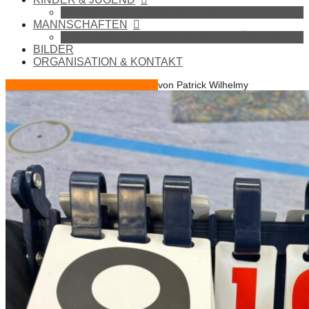
BADMINTON IN DER SCHULE
MANNSCHAFTEN
1. MANNSCHAFT (BEZIRKSLIGA SÜDOST)
BILDER
ORGANISATION & KONTAKT
Feb.
18
2024
18.02.2024
18.02.2024
von
Patrick Wilhelmy