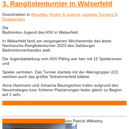
3. Ranglistenturnier in Walserfeld
Geschrieben in
Aktuelles
,
Kinder & Jugend
,
sonstige Turniere &
Einladungen
Die
Badminton-Jugend des ASV in Walserfeld.
In Walserfeld fand am vergangenen Wochenende das letzte
Nachwuchs-Ranglistenturnier 2023 des Salzburger
Badmintonverbandes statt.
Die Jugendabteilung vom ASV Piding war hier mit 15 Spielerinnen
und
Spieler vertreten. Das Turnier startete mit der Altersgruppe U13,
welches auch das größte Teilnehmerfeld bildete.
Anna Hartmann und Johanna Baumgartner trafen aufgrund des
Neueinstieges bzw. früherer Platzierungen leider gleich zu Beginn
auf 2 sehr…
Weiterlesen
Nov.
13
2023
13.11.2023
13.11.2023
von
Patrick Wilhelmy