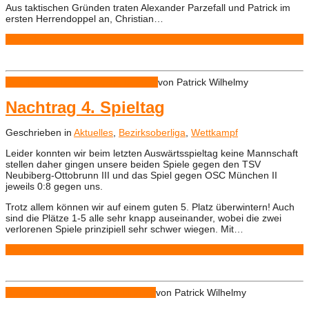
Aus taktischen Gründen traten Alexander Parzefall und Patrick im
ersten Herrendoppel an, Christian…
Weiterlesen
Dez.
19
2023
19.12.2023
19.12.2023
von
Patrick Wilhelmy
Nachtrag 4. Spieltag
Geschrieben in
Aktuelles
,
Bezirksoberliga
,
Wettkampf
Leider konnten wir beim letzten Auswärtsspieltag keine Mannschaft
stellen daher gingen unsere beiden Spiele gegen den TSV
Neubiberg-Ottobrunn III und das Spiel gegen OSC München II
jeweils 0:8 gegen uns.
Trotz allem können wir auf einem guten 5. Platz überwintern! Auch
sind die Plätze 1-5 alle sehr knapp auseinander, wobei die zwei
verlorenen Spiele prinzipiell sehr schwer wiegen. Mit…
Weiterlesen
Nov.
20
2023
20.11.2023
20.11.2023
von
Patrick Wilhelmy