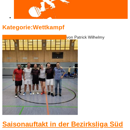
Kategorie:Wettkampf
Sep.
24
2024
24.09.2024
24.09.2024
von
Patrick Wilhelmy
Saisonauftakt in der Bezirksliga Süd