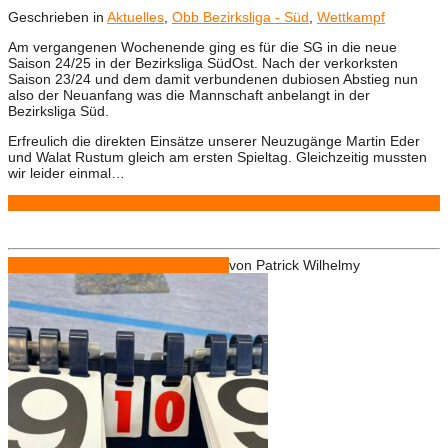
Geschrieben in
Aktuelles
,
Obb Bezirksliga - Süd
,
Wettkampf
Am vergangenen Wochenende ging es für die SG in die neue
Saison 24/25 in der Bezirksliga SüdOst. Nach der verkorksten
Saison 23/24 und dem damit verbundenen dubiosen Abstieg nun
also der Neuanfang was die Mannschaft anbelangt in der
Bezirksliga Süd.
Erfreulich die direkten Einsätze unserer Neuzugänge Martin Eder
und Walat Rustum gleich am ersten Spieltag. Gleichzeitig mussten
wir leider einmal…
Weiterlesen
Feb.
18
2024
18.02.2024
18.02.2024
von
Patrick Wilhelmy