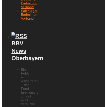
Badminton
Verband
Salzburger
Badminton
Verband
BBV
News
Oberbayern
Ein
Fehler
ist
aufgetreten
– der
Feed
funktioniert
zurzeit
nicht.
Versuche